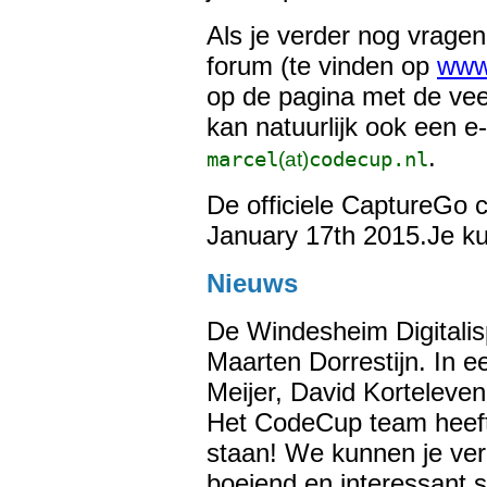
Als je verder nog vragen
forum (te vinden op
www
op de pagina met de vee
kan natuurlijk ook een e
.
mar
cel
(at)
codecup.nl
De officiele CaptureGo c
January 17th 2015.Je ku
Nieuws
De Windesheim Digitalis
Maarten Dorrestijn. In e
Meijer, David Korteleven
Het CodeCup team heeft 
staan! We kunnen je ver
boeiend en interessant s