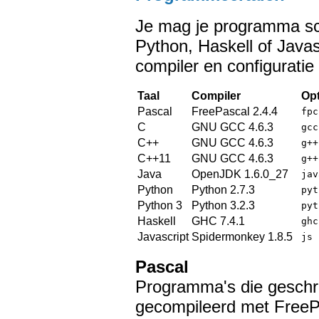
Je mag je programma sch
Python, Haskell of Javas
compiler en configuratie 
Taal
Compiler
Opt
Pascal
FreePascal 2.4.4
fpc
C
GNU GCC 4.6.3
gcc
C++
GNU GCC 4.6.3
g++
C++11
GNU GCC 4.6.3
g++
Java
OpenJDK 1.6.0_27
jav
Python
Python 2.7.3
pyt
Python 3
Python 3.2.3
pyt
Haskell
GHC 7.4.1
ghc
Javascript
Spidermonkey 1.8.5
js
Pascal
Programma's die geschre
gecompileerd met FreeP