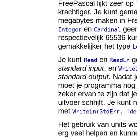
FreePascal lijkt zeer op
krachtiger. Je kunt gema
megabytes maken in Fre
en
geen
Integer
Cardinal
respectievelijk 65536 ku
gemakkelijker het type
L
Je kunt
en
ge
Read
ReadLn
standard input
, en
Write
standard output
. Nadat 
moet je programma no
zeker ervan te zijn dat 
uitvoer schrijft. Je kunt
met
WriteLn(StdErr, 'de
Het gebruik van units wo
erg veel helpen en kunne