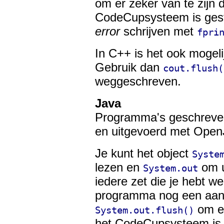
om er zeker van te zijn d
CodeCupsysteem is gest
error
schrijven met
fpri
In C++ is het ook mogel
Gebruik dan
cout.flush(
weggeschreven.
Java
Programma's geschreven
en uitgevoerd met Open
Je kunt het object
Syste
lezen en
om u
System.out
iedere zet die je hebt 
programma nog een aan
om er
System.out.flush()
het CodeCupsysteem is