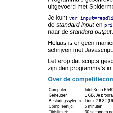
uitgevoerd met Spiderm
Je kunt
var input=readl
de
standard input
en
pri
naar de
standard output
Helaas is er geen mani
schrijven met Javascript
Let erop dat scripts ges
zijn dan programma's in 
Over de competitieco
Computer:
Intel Xeon E54
Geheugen:
1 GB, Je prog
Besturingssyteem.:
Linux 2.6.32 (U
Compileertijd:
5 minuten
Tijdslimiet:
30 seconden pe