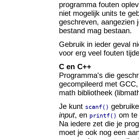
programma fouten oplever
niet mogelijk units te geb
geschreven, aangezien j
bestand mag bestaan.
Gebruik in ieder geval n
voor erg veel fouten tijd
C en C++
Programma's die geschr
gecompileerd met GCC, 
math bibliotheek (libmath
Je kunt
gebruike
scanf()
input
, en
om te 
printf()
Na iedere zet die je pr
moet je ook nog een aa