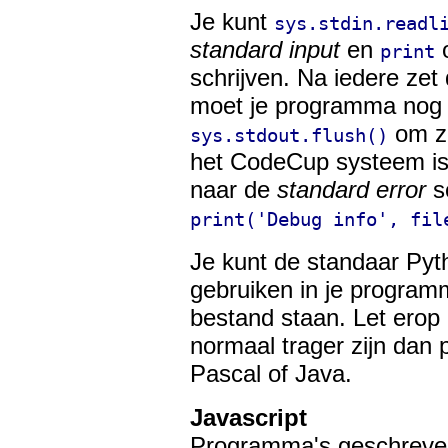
Je kunt
sys.stdin.readl
standard input
en
print
schrijven. Na iedere zet
moet je programma nog 
om ze
sys.stdout.flush()
het CodeCup systeem is 
naar de
standard error
s
print('Debug info', fil
Je kunt de standaar Py
gebruiken in je program
bestand staan. Let erop
normaal trager zijn dan
Pascal of Java.
Javascript
Programma's geschreven