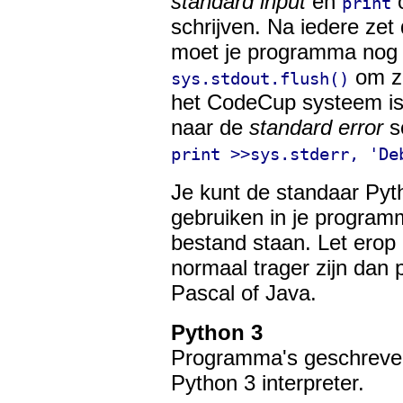
standard input
en
print
schrijven. Na iedere zet
moet je programma nog 
om ze
sys.stdout.flush()
het CodeCup systeem is 
naar de
standard error
s
print >>sys.stderr, 'De
Je kunt de standaar Py
gebruiken in je program
bestand staan. Let erop
normaal trager zijn dan
Pascal of Java.
Python 3
Programma's geschreven
Python 3 interpreter.